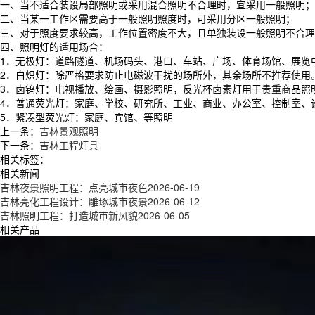
一、当不适合装设局部照明或采用混合照明不合理时，宜采用一般照明；
二、当某一工作区需要高于一般照明照度时，可采用分区一般照明；
三、对于照度要求较高，工作位置密度不大，且单独装设一般照明不合理
四、照明灯的适用场合：
1．无极灯：道路隧道、机场码头、港口、车站、广场、体育场馆、展览
2．白炽灯：除严格要求防止电磁波干扰的场所外，其余场所不推荐使用
3．卤钨灯：电视播放、绘画、摄影照明，反光杯卤素灯用于贵重商品照
4．普通荧光灯：家庭、学校、研究所、工业、商业、办公室、控制室、
5．紧凑型荧光灯：家庭、宾馆、等照明
上一条：
吉林景观照明
下一条：
吉林工程灯具
相关标签：
相关新闻
吉林夜景照明工程：点亮城市夜色
2026-06-19
吉林亮化工程设计：雕琢城市夜景
2026-06-12
吉林照明工程：打造城市新风貌
2026-06-05
相关产品