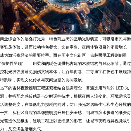
​ 商业综合体的层叠灯光秀、特色商业街的互动光影装置，可吸引市民与游
客驻足体验，进而拉动特色餐饮、文创零售、夜间体验项目的消费增长，
成为激活夜经济的重要推手。而在历史文化街区，
吉林照明工程
则侧重
“保护性呈现”—— 用柔和的暖色调烘托古建的木质结构与雕花细节，通过
控制光线强度避免损伤文物本体，让百年街巷、古寺庙宇在夜色中展现独
特韵味，实现文化传承与夜间游览的协同发展。​
当下的
吉林夜景照明工程
还紧密结合低碳理念，普遍选用节能的 LED 光
源，并搭配光感传感器与定时调控技术，根据夜间人流变化、环境需求灵
活调整亮度，在降低电力损耗的同时，防止强光对居民生活和生态环境的
干扰。从社区庭院的温馨照明提升居住安全感，到城市滨水步道的渐变灯
光营造休憩氛围，这项工程正以更细腻的形态，让城市夜晚既具视觉吸引
力，又充满生活烟火气。